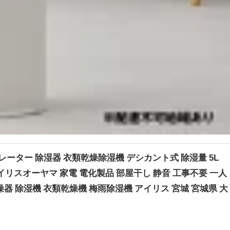
ーター 除湿器 衣類乾燥除湿機 デシカント式 除湿量 5L
ー アイリスオーヤマ 家電 電化製品 部屋干し 静音 工事不要 一人
燥器 除湿機 衣類乾燥機 梅雨除湿機 アイリス 宮城 宮城県 大