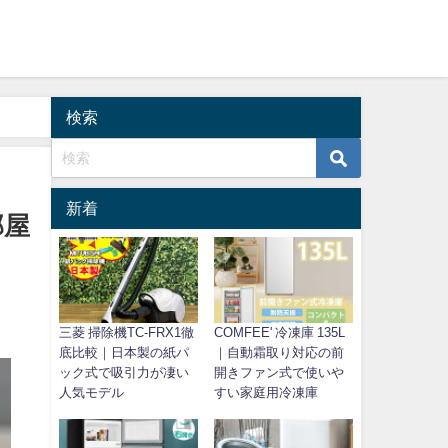
検索
新着
部屋
三菱 掃除機TC-FRX1徹
COMFEE' 冷凍庫 135L
底比較｜日本製の紙パ
｜自動霜取り対応の前
ック式で吸引力が凄い
開きファン式で使いや
人気モデル
すい家庭用冷凍庫