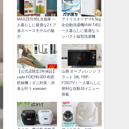
MAXZEN 85L冷蔵庫 一
アイリスオーヤマ4.5kg
人暮らしに最適な2ドア
全自動洗濯機IAW-T451
省スペースモデルの魅
一人暮らしに最適なコ
力
ンパクト縦型洗濯機
【公式店限定2年保証】
山善 オーブンレンジ フ
cado FOEHN 003 布団
ラット 18L YRP-
乾燥機｜ダニ対策・消
F181TV｜一人暮らしに
臭も叶う компакт
便利な自動18メニュー
搭載