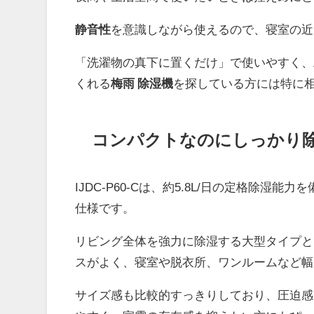
静音性
を意識しながら使えるので、寝室の近
「洗濯物の真下に置くだけ」で使いやすく、
くれる
梅雨 除湿機
を探している方には特に相
コンパクトなのにしっかり
IJDC-P60-Cは、約5.8L/日の定格除
仕様です。
リビング全体を強力に除湿する大型タイプと
スがよく、寝室や脱衣所、ワンルームなど幅
サイズ感も比較的すっきりしており、圧迫感