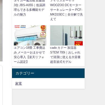
タイガー魔法瓶 炊飯器
アイリスオーヤマ
3合 JBS-A055｜低温調
WOOZOO DCモーター
理もできる多機能モデ
サーキュレーター PCF-
ルの魅力
MKD15EC｜全分解で洗
えて
エアコン18畳 工事費込
cado カドー 加湿器
み メーカーおまかせで
STEM 700i｜おしゃれ
安心導入【楽天リフォ
で清潔に使える大容量
ーム認定】
超音波式モデル
カテゴリー
家電