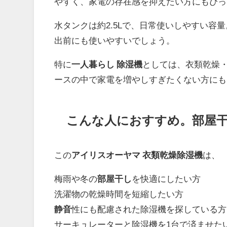
やすく、家電の存在感を抑えたい方にもぴっ
水タンクは約2.5Lで、日常使いしやすい容
出前にも使いやすいでしょう。
特に
一人暮らし 除湿機
としては、衣類乾燥
ースの中で家電を増やしすぎたくない方にも
こんな人におすすめ。部屋
この
アイリスオーヤマ 衣類乾燥除湿機
は、
梅雨や冬の
部屋干し
を快適にしたい方
洗濯物の乾燥時間を短縮したい方
静音
性にも配慮された除湿機を探している方
サーキュレーターと除湿機を1台で済ませた