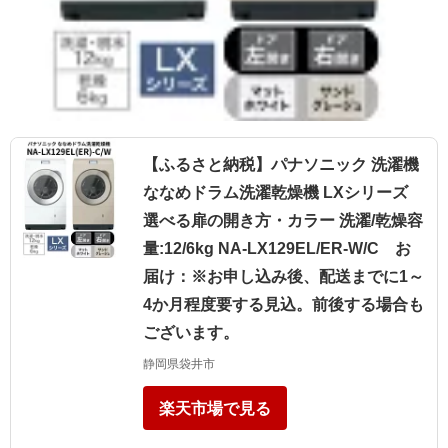
【ふるさと納税】パナソニック 洗濯機
ななめドラム洗濯乾燥機 LXシリーズ
選べる扉の開き方・カラー 洗濯/乾燥容
量:12/6kg NA-LX129EL/ER-W/C お
届け：※お申し込み後、配送までに1～
4か月程度要する見込。前後する場合も
ございます。
静岡県袋井市
楽天市場で見る