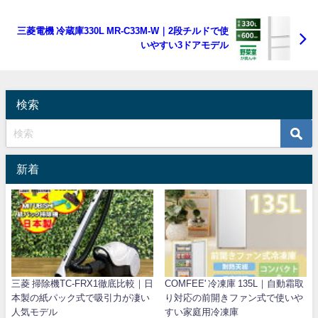
三菱電機 冷蔵庫330L MR-C33M-W｜2段チルドで使
いやすい3ドアモデル
検索
新着
三菱 掃除機TC-FRX1徹底比較｜日
COMFEE' 冷凍庫 135L｜自動霜取
本製の紙パック式で吸引力が凄い
り対応の前開きファン式で使いや
人気モデル
すい家庭用冷凍庫