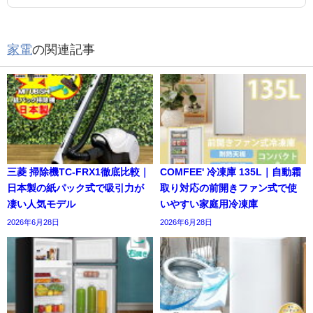
家電
の関連記事
三菱 掃除機TC-FRX1徹底比較｜
COMFEE' 冷凍庫 135L｜自動霜
日本製の紙パック式で吸引力が
取り対応の前開きファン式で使
凄い人気モデル
いやすい家庭用冷凍庫
2026年6月28日
2026年6月28日