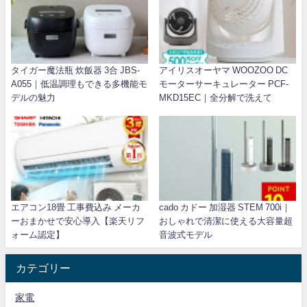
タイガー魔法瓶 炊飯器 3合 JBS-
アイリスオーヤマ WOOZOO DC
A055｜低温調理もできる多機能モ
モーターサーキュレーター PCF-
デルの魅力
MKD15EC｜全分解で洗えて
エアコン18畳 工事費込み メーカ
cado カドー 加湿器 STEM 700i｜
ーおまかせで安心導入【楽天リフ
おしゃれで清潔に使える大容量超
ォーム認定】
音波式モデル
カテゴリー
家電