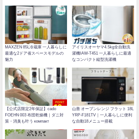
MAXZEN 85L冷蔵庫 一人暮らしに
アイリスオーヤマ4.5kg全自動洗
最適な2ドア省スペースモデルの
濯機IAW-T451 一人暮らしに最適
魅力
なコンパクト縦型洗濯機
【公式店限定2年保証】cado
山善 オーブンレンジ フラット 18L
FOEHN 003 布団乾燥機｜ダニ対
YRP-F181TV｜一人暮らしに便利
策・消臭も叶う компакт
な自動18メニュー搭載