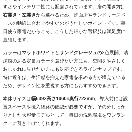
すさやインテリア性にも配慮されています。扉の開き方は
右開き・左開き
から選べるため、洗面所やランドリースペ
ースの動線に合わせやすいのがうれしいポイントです。毎
日使う家電だからこそ、こうした細かな選択肢は満足度に
直結します。
カラーは
マットホワイト
と
サンドグレージュ
の2色展開。清
潔感のある定番カラーを選びたい方にも、空間をやさしく
おしゃれに見せたい方にも対応できるラインナップです。
特に近年は、生活感を抑えた家電を求める方が増えている
ため、デザイン性を重視する方にもおすすめできます。
本体サイズは
幅639×高さ1060×奥行722mm
。導入前には設
置スペースや搬入経路の確認が必要ですが、その分しっか
りとした大容量モデルとして、毎日の洗濯環境をワンラン
ク上に引き上げてくれます。