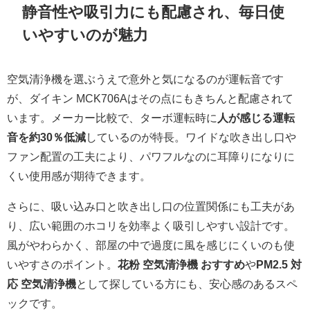
静音性や吸引力にも配慮され、毎日使
いやすいのが魅力
空気清浄機を選ぶうえで意外と気になるのが運転音です
が、ダイキン MCK706Aはその点にもきちんと配慮されて
います。メーカー比較で、ターボ運転時に
人が感じる運転
音を約30％低減
しているのが特長。ワイドな吹き出し口や
ファン配置の工夫により、パワフルなのに耳障りになりに
くい使用感が期待できます。
さらに、吸い込み口と吹き出し口の位置関係にも工夫があ
り、広い範囲のホコリを効率よく吸引しやすい設計です。
風がやわらかく、部屋の中で過度に風を感じにくいのも使
いやすさのポイント。
花粉 空気清浄機 おすすめ
や
PM2.5 対
応 空気清浄機
として探している方にも、安心感のあるスペ
ックです。