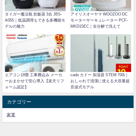
タイガー魔法瓶 炊飯器 3合 JBS-
アイリスオーヤマ WOOZOO DC
A055｜低温調理もできる多機能モ
モーターサーキュレーター PCF-
デルの魅力
MKD15EC｜全分解で洗えて
エアコン18畳 工事費込み メーカ
cado カドー 加湿器 STEM 700i｜
ーおまかせで安心導入【楽天リフ
おしゃれで清潔に使える大容量超
ォーム認定】
音波式モデル
カテゴリー
家電