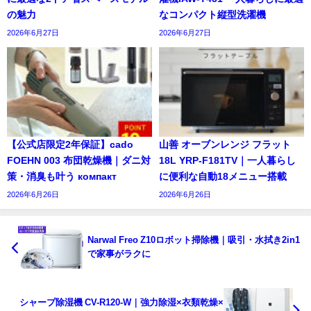
の魅力
なコンパクト縦型洗濯機
2026年6月27日
2026年6月27日
【公式店限定2年保証】cado
山善 オーブンレンジ フラット
FOEHN 003 布団乾燥機｜ダニ対
18L YRP-F181TV｜一人暮らし
策・消臭も叶う компакт
に便利な自動18メニュー搭載
2026年6月26日
2026年6月26日
Narwal Freo Z10ロボット掃除機｜吸引・水拭き2in1
で家事がラクに
シャープ除湿機 CV-R120-W｜強力除湿×衣類乾燥×