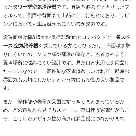
った
タワー型空気清浄機
です。直線基調のすっきりしたフ
ォルムで、側面や背面まで上品に仕上げられており、リビ
ングに置いても生活感が出にくいのが魅力です。
設置面積は幅315mm×奥行315mmとコンパクトで、
省スペ
ース 空気清浄機
を探している方にもぴったり。床面積を取
りにくいため、ソファ横や部屋の隅などにも置きやすく、
置き場所に悩みにくい設計です。見た目と実用性を両立し
たモデルなので、「高性能な家電は欲しいけれど、部屋の
雰囲気も大切にしたい」という方にも相性の良い製品で
す。
また、操作部や表示が天面にすっきりまとまっているた
め、どの角度から見てもスマート。毎日使う家電だからこ
そ、こうしたデザイン性の高さは満足感につながります。