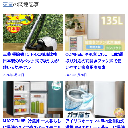
家電
の関連記事
三菱 掃除機TC-FRX1徹底比較｜
COMFEE' 冷凍庫 135L｜自動霜
日本製の紙パック式で吸引力が
取り対応の前開きファン式で使
凄い人気モデル
いやすい家庭用冷凍庫
2026年6月28日
2026年6月28日
MAXZEN 85L冷蔵庫 一人暮らし
アイリスオーヤマ4.5kg全自動洗
に最適な2ドア省スペースモデル
濯機IAW-T451 一人暮らしに最適