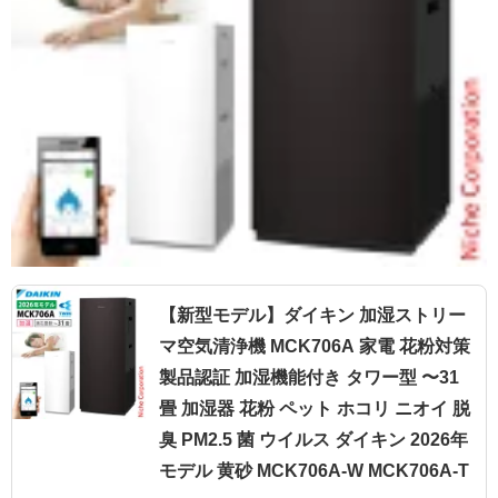
【新型モデル】ダイキン 加湿ストリー
マ空気清浄機 MCK706A 家電 花粉対策
製品認証 加湿機能付き タワー型 〜31
畳 加湿器 花粉 ペット ホコリ ニオイ 脱
臭 PM2.5 菌 ウイルス ダイキン 2026年
モデル 黄砂 MCK706A-W MCK706A-T