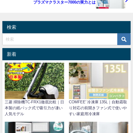
プラズマクラスター7000の実力とは
検索
新着
三菱 掃除機TC-FRX1徹底比較｜日
COMFEE' 冷凍庫 135L｜自動霜取
本製の紙パック式で吸引力が凄い
り対応の前開きファン式で使いや
人気モデル
すい家庭用冷凍庫