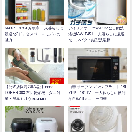
MAXZEN 85L冷蔵庫 一人暮らしに
アイリスオーヤマ4.5kg全自動洗
最適な2ドア省スペースモデルの
濯機IAW-T451 一人暮らしに最適
魅力
なコンパクト縦型洗濯機
【公式店限定2年保証】cado
山善 オーブンレンジ フラット 18L
FOEHN 003 布団乾燥機｜ダニ対
YRP-F181TV｜一人暮らしに便利
策・消臭も叶う компакт
な自動18メニュー搭載