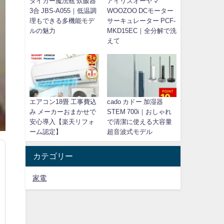
タイガー魔法瓶 炊飯器
アイリスオーヤマ
3合 JBS-A055｜低温調
WOOZOO DCモーター
理もできる多機能モデ
サーキュレーター PCF-
ルの魅力
MKD15EC｜全分解で洗
えて
エアコン18畳 工事費込
cado カドー 加湿器
み メーカーおまかせで
STEM 700i｜おしゃれ
安心導入【楽天リフォ
で清潔に使える大容量
ーム認定】
超音波式モデル
カテゴリー
家電