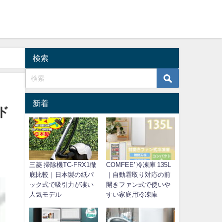
検索
新着
ド
三菱 掃除機TC-FRX1徹
COMFEE' 冷凍庫 135L
底比較｜日本製の紙パ
｜自動霜取り対応の前
ック式で吸引力が凄い
開きファン式で使いや
人気モデル
すい家庭用冷凍庫