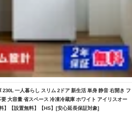
30L 一人暮らし スリム 2ドア 新生活 単身 静音 右開き フ
不要 大容量 省スペース 冷凍冷蔵庫 ホワイト アイリスオー
送料無料】【設置無料】【HS】[安心延長保証対象]