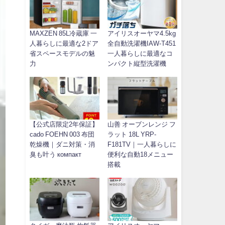
MAXZEN 85L冷蔵庫 一
アイリスオーヤマ4.5kg
人暮らしに最適な2ドア
全自動洗濯機IAW-T451
省スペースモデルの魅
一人暮らしに最適なコ
力
ンパクト縦型洗濯機
【公式店限定2年保証】
山善 オーブンレンジ フ
cado FOEHN 003 布団
ラット 18L YRP-
乾燥機｜ダニ対策・消
F181TV｜一人暮らしに
臭も叶う компакт
便利な自動18メニュー
搭載