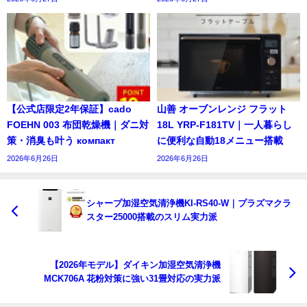
【公式店限定2年保証】cado
山善 オーブンレンジ フラット
FOEHN 003 布団乾燥機｜ダニ対
18L YRP-F181TV｜一人暮らし
策・消臭も叶う компакт
に便利な自動18メニュー搭載
2026年6月26日
2026年6月26日
シャープ加湿空気清浄機KI-RS40-W｜プラズマクラ
スター25000搭載のスリム実力派
【2026年モデル】ダイキン加湿空気清浄機
MCK706A 花粉対策に強い31畳対応の実力派