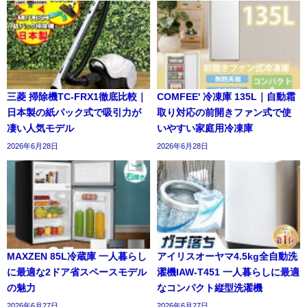
三菱 掃除機TC-FRX1徹底比較｜
COMFEE' 冷凍庫 135L｜自動霜
日本製の紙パック式で吸引力が
取り対応の前開きファン式で使
凄い人気モデル
いやすい家庭用冷凍庫
2026年6月28日
2026年6月28日
MAXZEN 85L冷蔵庫 一人暮らし
アイリスオーヤマ4.5kg全自動洗
に最適な2ドア省スペースモデル
濯機IAW-T451 一人暮らしに最適
の魅力
なコンパクト縦型洗濯機
2026年6月27日
2026年6月27日