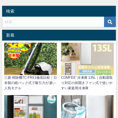
検索
新着
三菱 掃除機TC-FRX1徹底比較｜日
COMFEE' 冷凍庫 135L｜自動霜取
本製の紙パック式で吸引力が凄い
り対応の前開きファン式で使いや
人気モデル
すい家庭用冷凍庫