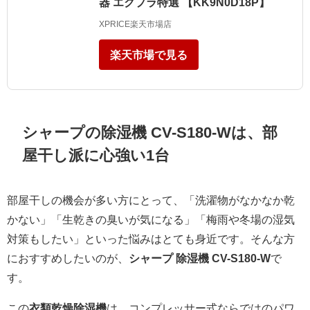
器 エクプラ特選 【KK9N0D18P】
XPRICE楽天市場店
楽天市場で見る
シャープの除湿機 CV-S180-Wは、部
屋干し派に心強い1台
部屋干しの機会が多い方にとって、「洗濯物がなかなか乾
かない」「生乾きの臭いが気になる」「梅雨や冬場の湿気
対策もしたい」といった悩みはとても身近です。そんな方
におすすめしたいのが、
シャープ 除湿機 CV-S180-W
で
す。
この
衣類乾燥除湿機
は、コンプレッサー式ならではのパワ