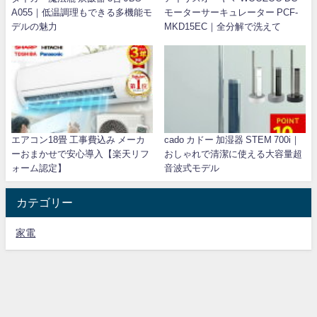
A055｜低温調理もできる多機能モ
モーターサーキュレーター PCF-
デルの魅力
MKD15EC｜全分解で洗えて
エアコン18畳 工事費込み メーカ
cado カドー 加湿器 STEM 700i｜
ーおまかせで安心導入【楽天リフ
おしゃれで清潔に使える大容量超
ォーム認定】
音波式モデル
カテゴリー
家電