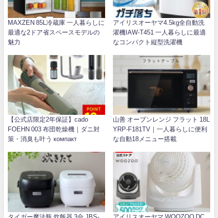
MAXZEN 85L冷蔵庫 一人暮らしに
アイリスオーヤマ4.5kg全自動洗
最適な2ドア省スペースモデルの
濯機IAW-T451 一人暮らしに最適
魅力
なコンパクト縦型洗濯機
【公式店限定2年保証】cado
山善 オーブンレンジ フラット 18L
FOEHN 003 布団乾燥機｜ダニ対
YRP-F181TV｜一人暮らしに便利
策・消臭も叶う компакт
な自動18メニュー搭載
タイガー魔法瓶 炊飯器 3合 JBS-
アイリスオーヤマ WOOZOO DC