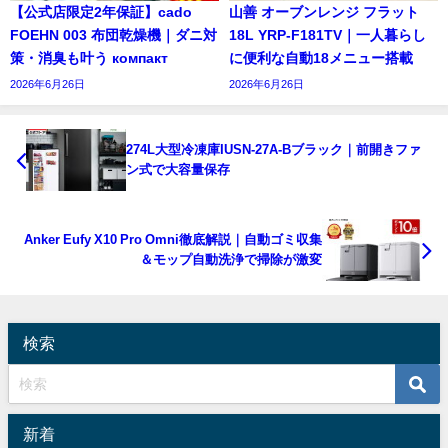
【公式店限定2年保証】cado
山善 オーブンレンジ フラット
FOEHN 003 布団乾燥機｜ダニ対
18L YRP-F181TV｜一人暮らし
策・消臭も叶う компакт
に便利な自動18メニュー搭載
2026年6月26日
2026年6月26日
274L大型冷凍庫IUSN-27A-Bブラック｜前開きファ
ン式で大容量保存
Anker Eufy X10 Pro Omni徹底解説｜自動ゴミ収集
＆モップ自動洗浄で掃除が激変
検索
新着