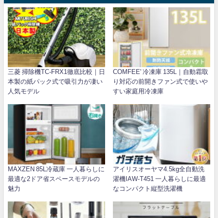
三菱 掃除機TC-FRX1徹底比較｜日
COMFEE' 冷凍庫 135L｜自動霜取
本製の紙パック式で吸引力が凄い
り対応の前開きファン式で使いや
人気モデル
すい家庭用冷凍庫
MAXZEN 85L冷蔵庫 一人暮らしに
アイリスオーヤマ4.5kg全自動洗
最適な2ドア省スペースモデルの
濯機IAW-T451 一人暮らしに最適
魅力
なコンパクト縦型洗濯機