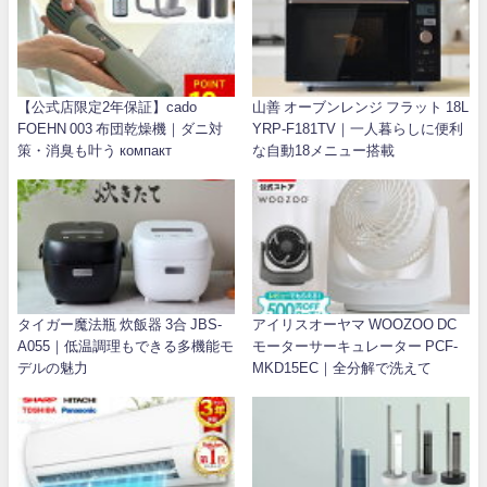
【公式店限定2年保証】cado
山善 オーブンレンジ フラット 18L
FOEHN 003 布団乾燥機｜ダニ対
YRP-F181TV｜一人暮らしに便利
策・消臭も叶う компакт
な自動18メニュー搭載
タイガー魔法瓶 炊飯器 3合 JBS-
アイリスオーヤマ WOOZOO DC
A055｜低温調理もできる多機能モ
モーターサーキュレーター PCF-
デルの魅力
MKD15EC｜全分解で洗えて