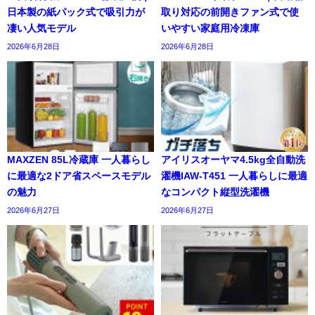
日本製の紙パック式で吸引力が
取り対応の前開きファン式で使
凄い人気モデル
いやすい家庭用冷凍庫
2026年6月28日
2026年6月28日
MAXZEN 85L冷蔵庫 一人暮らし
アイリスオーヤマ4.5kg全自動洗
に最適な2ドア省スペースモデル
濯機IAW-T451 一人暮らしに最適
の魅力
なコンパクト縦型洗濯機
2026年6月27日
2026年6月27日