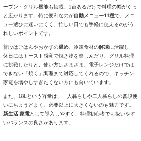
ーブン・グリル機能も搭載。1台あるだけで料理の幅がぐっ
と広がります。特に便利なのが
自動メニュー11種
で、メニ
ュー選びに迷いにくく、忙しい日でも手軽に使えるのがう
れしいポイントです。
普段はごはんやおかずの
温め
、冷凍食材の
解凍
に活躍し、
休日にはトースト感覚で焼き物を楽しんだり、グリル料理
に挑戦したりと、使い方はさまざま。電子レンジだけでは
できない「焼く」調理まで対応してくれるので、キッチン
家電を増やしすぎたくない方にも向いています。
また、18Lという容量は、一人暮らしや二人暮らしの普段使
いにちょうどよく、必要以上に大きくないのも魅力です。
新生活 家電
として導入しやすく、料理初心者でも扱いやす
いバランスの良さがあります。