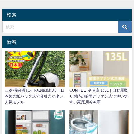
検索
新着
三菱 掃除機TC-FRX1徹底比較｜日
COMFEE' 冷凍庫 135L｜自動霜取
本製の紙パック式で吸引力が凄い
り対応の前開きファン式で使いや
人気モデル
すい家庭用冷凍庫