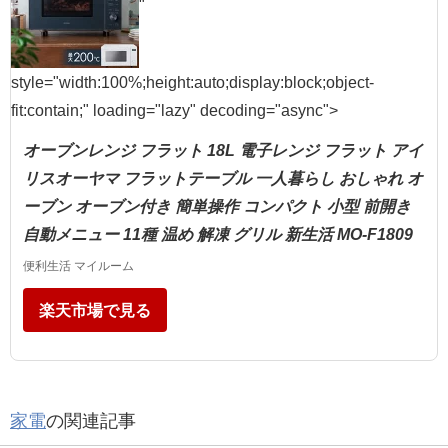
"
style="width:100%;height:auto;display:block;object-
fit:contain;" loading="lazy" decoding="async">
オーブンレンジ フラット 18L 電子レンジ フラット アイ
リスオーヤマ フラットテーブル 一人暮らし おしゃれ オ
ーブン オーブン付き 簡単操作 コンパクト 小型 前開き
自動メニュー 11種 温め 解凍 グリル 新生活 MO-F1809
便利生活 マイルーム
楽天市場で見る
家電
の関連記事