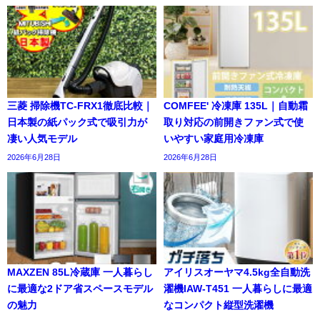
三菱 掃除機TC-FRX1徹底比較｜
COMFEE' 冷凍庫 135L｜自動霜
日本製の紙パック式で吸引力が
取り対応の前開きファン式で使
凄い人気モデル
いやすい家庭用冷凍庫
2026年6月28日
2026年6月28日
MAXZEN 85L冷蔵庫 一人暮らし
アイリスオーヤマ4.5kg全自動洗
に最適な2ドア省スペースモデル
濯機IAW-T451 一人暮らしに最適
の魅力
なコンパクト縦型洗濯機