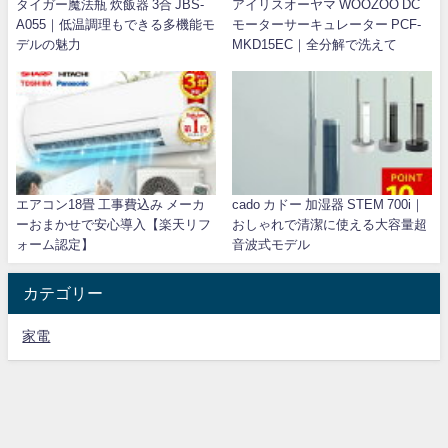
タイガー魔法瓶 炊飯器 3合 JBS-
アイリスオーヤマ WOOZOO DC
A055｜低温調理もできる多機能モ
モーターサーキュレーター PCF-
デルの魅力
MKD15EC｜全分解で洗えて
エアコン18畳 工事費込み メーカ
cado カドー 加湿器 STEM 700i｜
ーおまかせで安心導入【楽天リフ
おしゃれで清潔に使える大容量超
ォーム認定】
音波式モデル
カテゴリー
家電