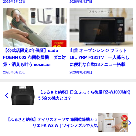
2026年6月27日
2026年6月27日
【公式店限定2年保証】cado
山善 オーブンレンジ フラット
FOEHN 003 布団乾燥機｜ダニ対
18L YRP-F181TV｜一人暮らし
策・消臭も叶う компакт
に便利な自動18メニュー搭載
2026年6月26日
2026年6月26日
【ふるさと納税】日立 ふっくら御膳 RZ-W100JM(K)
5.5合の魅力とは？
【ふるさと納税】アイリスオーヤマ 布団乾燥機カラ
リエ FK-W2-W｜ツインノズルで人気