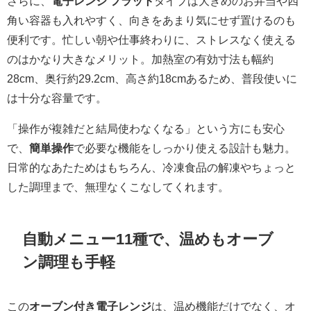
さらに、
電子レンジ フラット
タイプは大きめのお弁当や四
角い容器も入れやすく、向きをあまり気にせず置けるのも
便利です。忙しい朝や仕事終わりに、ストレスなく使える
のはかなり大きなメリット。加熱室の有効寸法も幅約
28cm、奥行約29.2cm、高さ約18cmあるため、普段使いに
は十分な容量です。
「操作が複雑だと結局使わなくなる」という方にも安心
で、
簡単操作
で必要な機能をしっかり使える設計も魅力。
日常的なあたためはもちろん、冷凍食品の解凍やちょっと
した調理まで、無理なくこなしてくれます。
自動メニュー11種で、温めもオーブ
ン調理も手軽
この
オーブン付き電子レンジ
は、温め機能だけでなく、オ