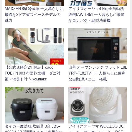
MAXZEN 85L冷蔵庫 一人暮らしに
アイリスオーヤマ4.5kg全自動洗
最適な2ドア省スペースモデルの
濯機IAW-T451 一人暮らしに最適
魅力
なコンパクト縦型洗濯機
【公式店限定2年保証】cado
山善 オーブンレンジ フラット 18L
FOEHN 003 布団乾燥機｜ダニ対
YRP-F181TV｜一人暮らしに便利
策・消臭も叶う компакт
な自動18メニュー搭載
タイガー魔法瓶 炊飯器 3合 JBS-
アイリスオーヤマ WOOZOO DC