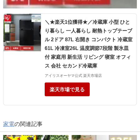
＼★楽天1位獲得★／冷蔵庫 小型 ひと
り暮らし 一人暮らし 耐熱トップテーブ
ル 2ドア 87L 右開き コンパクト 冷蔵室
61L 冷凍室26L 温度調節7段階 製氷皿
付 家庭用 新生活 リビング 寝室 オフィ
ス 会社 セカンド冷蔵庫
アイリスオーヤマ公式 楽天市場店
楽天市場で見る
家電
の関連記事