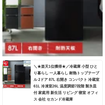
＼★楽天1位獲得★／冷蔵庫 小型 ひと
り暮らし 一人暮らし 耐熱トップテーブ
ル 2ドア 87L 右開き コンパクト 冷蔵室
61L 冷凍室26L 温度調節7段階 製氷皿
付 家庭用 新生活 リビング 寝室 オフィ
ス 会社 セカンド冷蔵庫