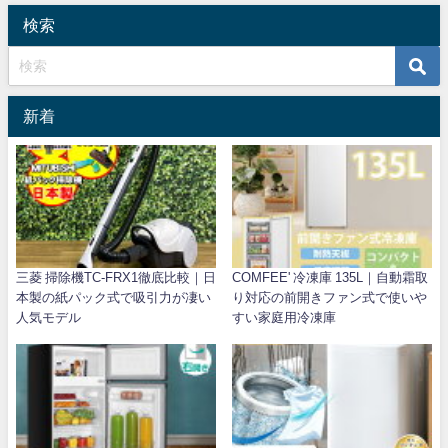
検索
新着
三菱 掃除機TC-FRX1徹底比較｜日
COMFEE' 冷凍庫 135L｜自動霜取
本製の紙パック式で吸引力が凄い
り対応の前開きファン式で使いや
人気モデル
すい家庭用冷凍庫