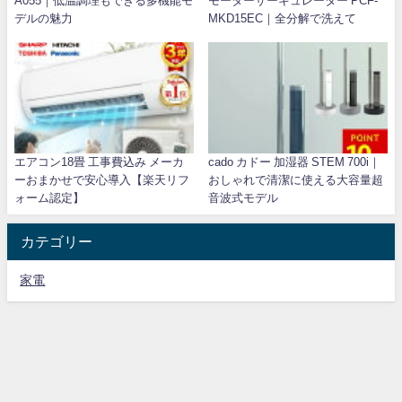
A055｜低温調理もできる多機能モ
モーターサーキュレーター PCF-
デルの魅力
MKD15EC｜全分解で洗えて
エアコン18畳 工事費込み メーカ
cado カドー 加湿器 STEM 700i｜
ーおまかせで安心導入【楽天リフ
おしゃれで清潔に使える大容量超
ォーム認定】
音波式モデル
カテゴリー
家電