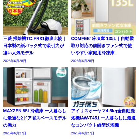
三菱 掃除機TC-FRX1徹底比較｜
COMFEE' 冷凍庫 135L｜自動霜
日本製の紙パック式で吸引力が
取り対応の前開きファン式で使
凄い人気モデル
いやすい家庭用冷凍庫
2026年6月28日
2026年6月28日
MAXZEN 85L冷蔵庫 一人暮らし
アイリスオーヤマ4.5kg全自動洗
に最適な2ドア省スペースモデル
濯機IAW-T451 一人暮らしに最適
の魅力
なコンパクト縦型洗濯機
2026年6月27日
2026年6月27日