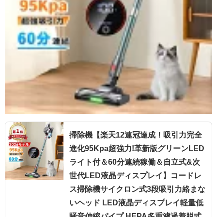
掃除機【楽天12連冠達成！吸引力完全
進化95Kpa超強力!革新版グリーンLED
ライト付＆60分連続稼働＆自立式&次
世代LED液晶ディスプレイ】コードレ
ス掃除機サイクロン式3段吸引力絡まな
いヘッド LED液晶ディスプレイ軽量低
騒音伸縮パイプ HEPA多重濾過着脱式