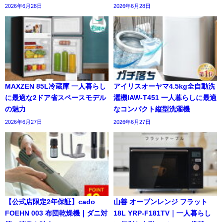
2026年6月28日
2026年6月28日
MAXZEN 85L冷蔵庫 一人暮らし
アイリスオーヤマ4.5kg全自動洗
に最適な2ドア省スペースモデル
濯機IAW-T451 一人暮らしに最適
の魅力
なコンパクト縦型洗濯機
2026年6月27日
2026年6月27日
【公式店限定2年保証】cado
山善 オーブンレンジ フラット
FOEHN 003 布団乾燥機｜ダニ対
18L YRP-F181TV｜一人暮らし