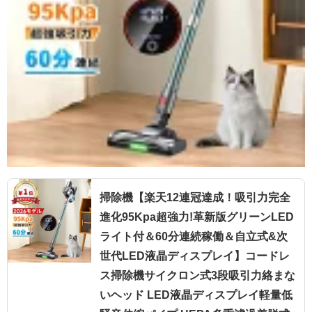
掃除機【楽天12連冠達成！吸引力完全
進化95Kpa超強力!革新版グリーンLED
ライト付＆60分連続稼働＆自立式&次
世代LED液晶ディスプレイ】コードレ
ス掃除機サイクロン式3段吸引力絡まな
いヘッド LED液晶ディスプレイ軽量低