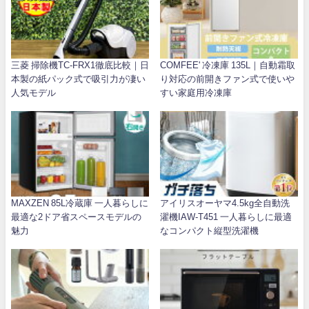
三菱 掃除機TC-FRX1徹底比較｜日
COMFEE' 冷凍庫 135L｜自動霜取
本製の紙パック式で吸引力が凄い
り対応の前開きファン式で使いや
人気モデル
すい家庭用冷凍庫
MAXZEN 85L冷蔵庫 一人暮らしに
アイリスオーヤマ4.5kg全自動洗
最適な2ドア省スペースモデルの
濯機IAW-T451 一人暮らしに最適
魅力
なコンパクト縦型洗濯機