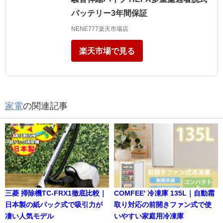
バッテリー3年間保証
NENE777楽天市場店
楽天市場で見る
家電
の関連記事
三菱 掃除機TC-FRX1徹底比較｜
COMFEE' 冷凍庫 135L｜自動霜
日本製の紙パック式で吸引力が
取り対応の前開きファン式で使
凄い人気モデル
いやすい家庭用冷凍庫