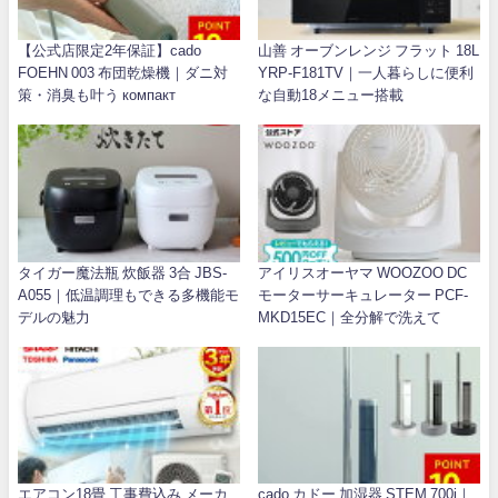
【公式店限定2年保証】cado
山善 オーブンレンジ フラット 18L
FOEHN 003 布団乾燥機｜ダニ対
YRP-F181TV｜一人暮らしに便利
策・消臭も叶う компакт
な自動18メニュー搭載
タイガー魔法瓶 炊飯器 3合 JBS-
アイリスオーヤマ WOOZOO DC
A055｜低温調理もできる多機能モ
モーターサーキュレーター PCF-
デルの魅力
MKD15EC｜全分解で洗えて
エアコン18畳 工事費込み メーカ
cado カドー 加湿器 STEM 700i｜