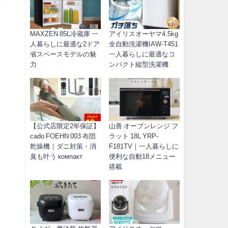
MAXZEN 85L冷蔵庫 一
アイリスオーヤマ4.5kg
人暮らしに最適な2ドア
全自動洗濯機IAW-T451
省スペースモデルの魅
一人暮らしに最適なコ
力
ンパクト縦型洗濯機
【公式店限定2年保証】
山善 オーブンレンジ フ
cado FOEHN 003 布団
ラット 18L YRP-
乾燥機｜ダニ対策・消
F181TV｜一人暮らしに
臭も叶う компакт
便利な自動18メニュー
搭載