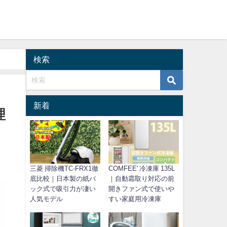
検索
新着
理
三菱 掃除機TC-FRX1徹
COMFEE' 冷凍庫 135L
底比較｜日本製の紙パ
｜自動霜取り対応の前
ック式で吸引力が凄い
開きファン式で使いや
人気モデル
すい家庭用冷凍庫