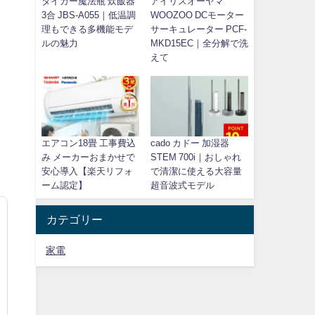
タイガー魔法瓶 炊飯器
アイリスオーヤマ
3合 JBS-A055｜低温調
WOOZOO DCモーター
理もできる多機能モデ
サーキュレーター PCF-
ルの魅力
MKD15EC｜全分解で洗
えて
エアコン18畳 工事費込
cado カドー 加湿器
み メーカーおまかせで
STEM 700i｜おしゃれ
安心導入【楽天リフォ
で清潔に使える大容量
ーム認定】
超音波式モデル
カテゴリー
家電