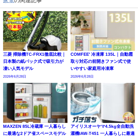
家電
の関連記事
三菱 掃除機TC-FRX1徹底比較｜
COMFEE' 冷凍庫 135L｜自動霜
日本製の紙パック式で吸引力が
取り対応の前開きファン式で使
凄い人気モデル
いやすい家庭用冷凍庫
2026年6月28日
2026年6月28日
MAXZEN 85L冷蔵庫 一人暮らし
アイリスオーヤマ4.5kg全自動洗
に最適な2ドア省スペースモデル
濯機IAW-T451 一人暮らしに最適