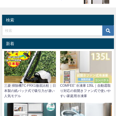
検索
新着
三菱 掃除機TC-FRX1徹底比較｜日
COMFEE' 冷凍庫 135L｜自動霜取
本製の紙パック式で吸引力が凄い
り対応の前開きファン式で使いや
人気モデル
すい家庭用冷凍庫