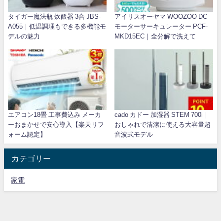
タイガー魔法瓶 炊飯器 3合 JBS-
アイリスオーヤマ WOOZOO DC
A055｜低温調理もできる多機能モ
モーターサーキュレーター PCF-
デルの魅力
MKD15EC｜全分解で洗えて
エアコン18畳 工事費込み メーカ
cado カドー 加湿器 STEM 700i｜
ーおまかせで安心導入【楽天リフ
おしゃれで清潔に使える大容量超
ォーム認定】
音波式モデル
カテゴリー
家電