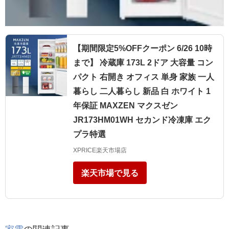
【期間限定5%OFFクーポン 6/26 10時
まで】 冷蔵庫 173L 2ドア 大容量 コン
パクト 右開き オフィス 単身 家族 一人
暮らし 二人暮らし 新品 白 ホワイト 1
年保証 MAXZEN マクスゼン
JR173HM01WH セカンド冷凍庫 エク
プラ特選
XPRICE楽天市場店
楽天市場で見る