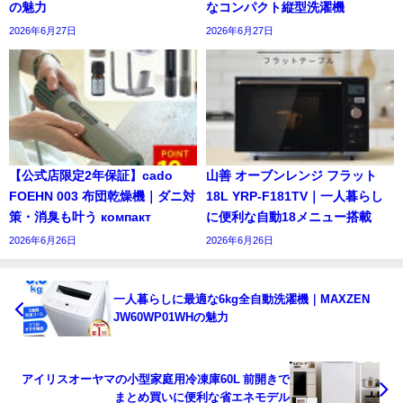
の魅力
なコンパクト縦型洗濯機
2026年6月27日
2026年6月27日
【公式店限定2年保証】cado
山善 オーブンレンジ フラット
FOEHN 003 布団乾燥機｜ダニ対
18L YRP-F181TV｜一人暮らし
策・消臭も叶う компакт
に便利な自動18メニュー搭載
2026年6月26日
2026年6月26日
一人暮らしに最適な6kg全自動洗濯機｜MAXZEN
JW60WP01WHの魅力
アイリスオーヤマの小型家庭用冷凍庫60L 前開きで
まとめ買いに便利な省エネモデル