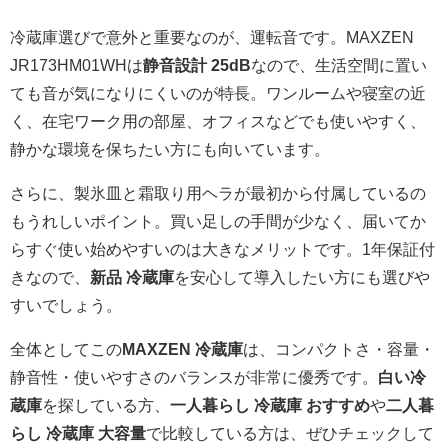
冷蔵庫選びで意外と重要なのが、運転音です。MAXZEN
JR173HM01WHは
静音設計 25dB
なので、生活空間に置い
ても音が気になりにくいのが特長。ワンルームや寝室の近
く、在宅ワーク用の部屋、オフィスなどでも使いやすく、
静かな環境を保ちたい方にも向いています。
さらに、製氷皿と霜取り用ヘラが最初から付属しているの
もうれしいポイント。買い足しの手間が少なく、届いてか
らすぐ使い始めやすいのは大きなメリットです。1年保証付
きなので、
新品 冷蔵庫
を安心して導入したい方にも選びや
すいでしょう。
全体としてこの
MAXZEN 冷蔵庫
は、コンパクトさ・容量・
静音性・使いやすさのバランスが非常に優秀です。
白い冷
蔵庫
を探している方、
一人暮らし 冷蔵庫 おすすめ
や
二人暮
らし 冷蔵庫 大容量
で比較している方は、ぜひチェックして