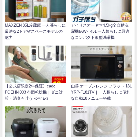
MAXZEN 85L冷蔵庫 一人暮らしに
アイリスオーヤマ4.5kg全自動洗
最適な2ドア省スペースモデルの
濯機IAW-T451 一人暮らしに最適
魅力
なコンパクト縦型洗濯機
【公式店限定2年保証】cado
山善 オーブンレンジ フラット 18L
FOEHN 003 布団乾燥機｜ダニ対
YRP-F181TV｜一人暮らしに便利
策・消臭も叶う компакт
な自動18メニュー搭載